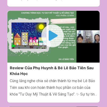
khơi mở tiềm năng sáng tạo chỉ mới bắt đầu nhưng
đã mang lại những thay đổi diệu kỳ cho con! Cảm ơn
ba mẹ và bé đã tin tưởng Keyframe Kids. 🖌
Keyframe Kids - Trường Mỹ Thuật Số Cho Trẻ Em từ
8-17 tuổi 📌 Địa chỉ: 06 Phan Đình Giót, phường 2,
quận Tân Bình, Thành phố Hồ Chí Minh 🌎 Website:
https://kids.keyframe.vn 🖌 Facebook
https://www.facebook.com/KeyframeKids 🖌 Tiktok
keyframekids 🖌 Instagram keyframe_kids_art 📞
Hotline: 0979 248 583 ▶ Đừng quên LIKE &
Review Của Phụ Huynh & Bé Lê Bảo Tiên Sau
SUBSCRIBE kênh để xem thêm nhiều nội dung về vẽ
Khóa Học
online cho bé nhé!
Cùng lắng nghe chia sẻ chân thành từ mẹ bé Lê Bảo
Tiên sau khi con hoàn thành học phần cơ bản của
khóa "Tư Duy Mỹ Thuật & Vẽ Sáng Tạo". ✨ Sự tự tin
và niềm vui sáng tạo của con chính là món quà lớn