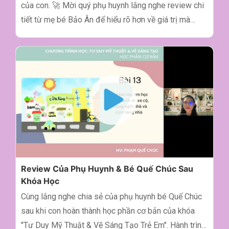
của con. 🚀 Mời quý phụ huynh lắng nghe review chi
tiết từ mẹ bé Bảo Ân để hiểu rõ hơn về giá trị mà
khóa học vẽ đã mang lại. Niềm vui, sự tự tin và
những kỹ năng con học được chính là minh chứng rõ
ràng nhất cho một sự đầu tư đúng đắn. Cảm ơn chị
đã tin tưởng trường Keyframe Kids.
Review Của Phụ Huynh & Bé Quế Chúc Sau
Khóa Học
Cùng lắng nghe chia sẻ của phụ huynh bé Quế Chúc
sau khi con hoàn thành học phần cơ bản của khóa
"Tư Duy Mỹ Thuật & Vẽ Sáng Tạo Trẻ Em". Hành trình