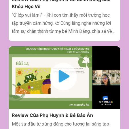
Khóa Học Vẽ
"Ở lớp vui lắm!" - Khi con tìm thấy môi trường học
tập truyền cảm hứng. 🎨 Cùng lắng nghe những lời
tâm sự chân thành từ mẹ bé Minh Đăng, chia sẻ về
tác động của môi trường học và giáo viên tại
Keyframe Kids đến con sau khóa "Tư Duy Mỹ Thuật
& Vẽ Sáng Tạo". Sự tận tâm của thầy cô và một
không khí lớp học vui vẻ chính là chìa khóa giúp con
tiến bộ. Cảm ơn chị đã chia sẻ một feedback vô cùng
quý giá!
Review Của Phụ Huynh & Bé Bảo Ân
Một sự đầu tư xứng đáng cho tương lai sáng tạo