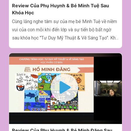
Review Của Phụ Huynh & Bé Minh Tuệ Sau
Khóa Học
Cùng lắng nghe tâm sự của mẹ bé Minh Tuệ về niềm
vui của con mỗi khi đến lớp và sự tiến bộ bất ngờ
sau khóa học "Tư Duy Mỹ Thuật & Vẽ Sáng Tạo". Khi
con tìm thấy niềm vui trong học tập, đó chính là thành
công lớn nhất. Keyframe Kids vô cùng hạnh phúc khi
được đồng hành cùng bé trên hành trình này. Xin cảm
ơn gia đình!
Review Của Phụ Huynh & Bé Minh Đăng Sau