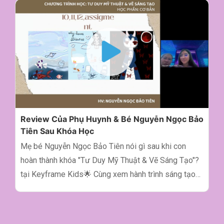
nhất sau hành trình học tập tại Keyframe Kids! Cảm
ơn chị và bé đã tin tưởng. 🖌 Keyframe Kids - Trường
Mỹ Thuật Số Cho Trẻ Em từ 8-17 tuổi 📌 Địa chỉ: 06
Phan Đình Giót, phường 2, quận Tân Bình, Thành phố
Hồ Chí Minh 🌎 Website: https://kids.keyframe.vn 🖌
Facebook
https://www.facebook.com/KeyframeKids 🖌 Tiktok
keyframekids 🖌 Instagram keyframe_kids_art 📞
Hotline: 0979 248 583 ▶ Đừng quên LIKE &
Review Của Phụ Huynh & Bé Nguyễn Ngọc Bảo
SUBSCRIBE kênh để xem thêm nhiều nội dung về vẽ
Tiên Sau Khóa Học
online cho bé nhé!
Mẹ bé Nguyễn Ngọc Bảo Tiên nói gì sau khi con
hoàn thành khóa "Tư Duy Mỹ Thuật & Vẽ Sáng Tạo"?
tại Keyframe Kids🌟 Cùng xem hành trình sáng tạo
đầu tiên đã giúp Bảo Tiên khơi mở tiềm năng như thế
nào qua lời kể của mẹ nhé! ❤️ 🖌 Keyframe Kids -
Trường Mỹ Thuật Số Cho Trẻ Em từ 8-17 tuổi 📌 Địa