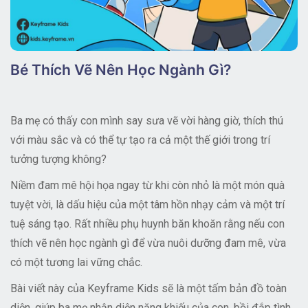
Bé Thích Vẽ Nên Học Ngành Gì?
Ba mẹ có thấy con mình say sưa vẽ vời hàng giờ, thích thú
với màu sắc và có thể tự tạo ra cả một thế giới trong trí
tưởng tượng không?
Niềm đam mê hội họa ngay từ khi còn nhỏ là một món quà
tuyệt vời, là dấu hiệu của một tâm hồn nhạy cảm và một trí
tuệ sáng tạo. Rất nhiều phụ huynh băn khoăn rằng nếu con
thích vẽ nên học ngành gì
để vừa nuôi dưỡng đam mê, vừa
có một tương lai vững chắc.
Bài viết này của Keyframe Kids sẽ là một tấm bản đồ toàn
diện, giúp ba mẹ nhận diện năng khiếu của con, bồi đắp tình