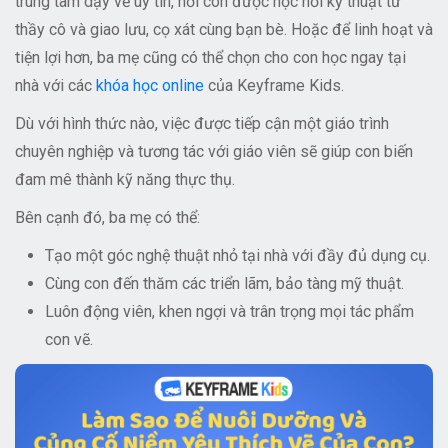
trung tâm dạy vẽ uy tín
, nơi con được học hỏi kỹ thuật từ
thầy cô và giao lưu, cọ xát cùng bạn bè. Hoặc để linh hoạt và
tiện lợi hơn, ba mẹ cũng có thể chọn cho con
học ngay tại
nhà với các
khóa học online
của Keyframe Kids
.
Dù với hình thức nào, việc được tiếp cận một giáo trình
chuyên nghiệp và tương tác với giáo viên sẽ giúp con biến
đam mê thành kỹ năng thực thụ.
Bên cạnh đó, ba mẹ có thể:
Tạo một góc nghệ thuật nhỏ tại nhà với đầy đủ dụng cụ.
Cùng con đến thăm các triển lãm, bảo tàng mỹ thuật.
Luôn động viên, khen ngợi và trân trọng mọi tác phẩm
con vẽ.