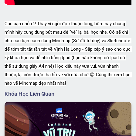
Các bạn nhỏ ơi! Thay vì ngồi đọc thuộc lòng, hôm nay chúng 
mình hãy cùng dùng bút màu để "vẽ" lại bài học nhé. Cô sẽ chỉ 
cho các bạn cách dùng Mindmap (Sơ đồ tư duy) và Sketchnote 
để tóm tắt tất tần tật về Vịnh Hạ Long - Sắp xếp ý sao cho cực 
kỳ khoa học và dễ nhìn bằng Ipad (bạn nào không có Ipad có 
thể sử dụng giấy A4 nhé) Học kiểu này vừa vui, vừa nhanh 
thuộc, lại còn được tha hồ vẽ vời nữa chứ! 😍 Cùng thi xem bạn 
nào vẽ Mindmap đẹp nhất nha!
Khóa Học Liên Quan