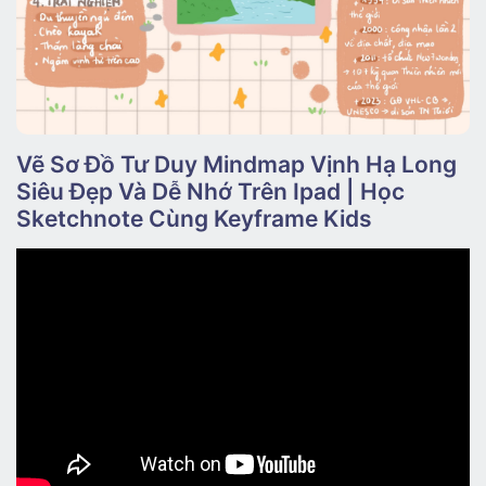
Vẽ Sơ Đồ Tư Duy Mindmap Vịnh Hạ Long
Siêu Đẹp Và Dễ Nhớ Trên Ipad | Học
Sketchnote Cùng Keyframe Kids