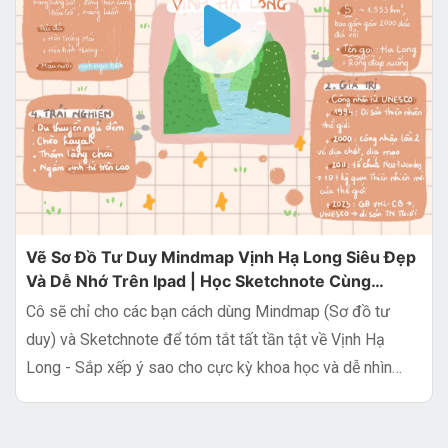
Vẽ Sơ Đồ Tư Duy Mindmap Vịnh Hạ Long Siêu Đẹp
Và Dễ Nhớ Trên Ipad | Học Sketchnote Cùng
Keyframe Kids
Cô sẽ chỉ cho các bạn cách dùng Mindmap (Sơ đồ tư
duy) và Sketchnote để tóm tắt tất tần tật về Vịnh Hạ
Long - Sắp xếp ý sao cho cực kỳ khoa học và dễ nhìn
bằng Ipad (bạn nào không có Ipad có thể sử dụng giấy
A4 nhé)